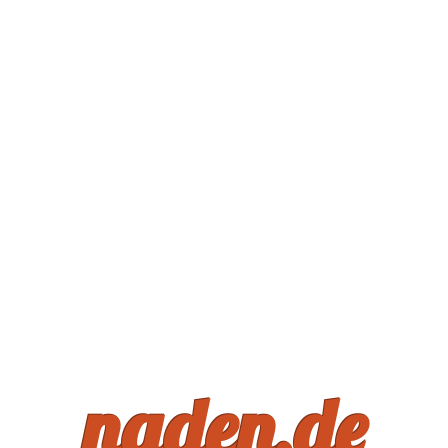
n
a
d
e
n
.
d
e