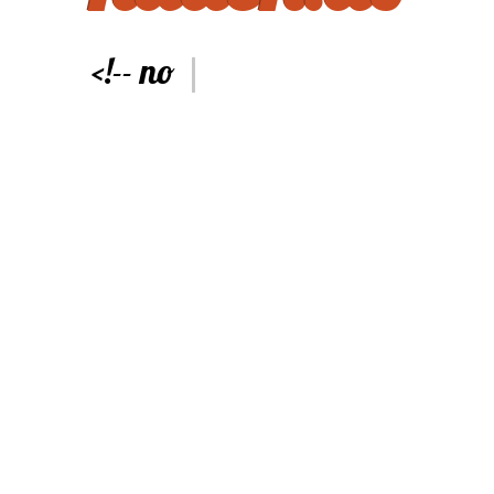
<
!
-
-
n
o
|